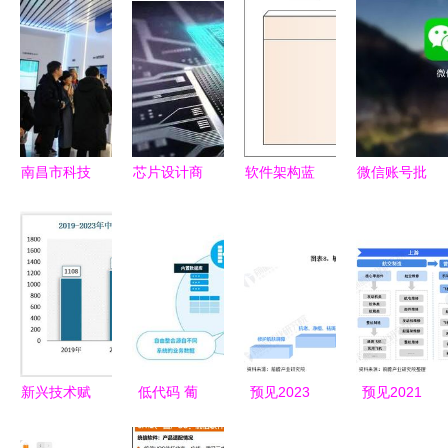
南昌市科技
芯片设计商
软件架构蓝
微信账号批
局副局长黄
与代工厂的
图 详解部
量封禁背后
端伟一行莅
技术保密机
署图的绘制
的真相 违
临百胜智能
制 为什么
方法与在软
规软件开发
视察指导，
设计图纸难
件开发中的
工具成罪魁
共话软件开
以被窃取
支撑作用
祸首
发新篇章
新兴技术赋
低代码 葡
预见2023
预见2021
能 技术创
萄城赋能开
中国功能性
中国临空经