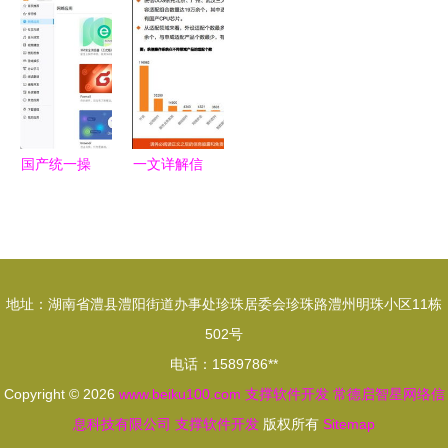
新成为我国
发者的嬗变
护肤品行业
济行业全景
互联网软件
与持恒
全景图谱与
图谱——市
开发行业发
发展展望
场现状、竞
展的核心引
争格局与发
擎
展趋势探析
国产统一操
一文详解信
作系统UOS
创技术软件
20正式版
篇 自主创
基于Linux
新驱动下的
内核，为软
软件开发支
地址：湖南省澧县澧阳街道办事处珍珠居委会珍珠路澧州明珠小区11栋
件开发注入
撑体系
502号
新动能
电话：1589786**
Copyright © 2026
www.beiku100.com
支撑软件开发
常德启智星网络信
息科技有限公司
支撑软件开发
版权所有
Sitemap