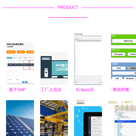
PRODUCT
----------------
基于SAP
工厂人员实
Eclipse汉
「离线即断
ERP的烘焙
时定位系统
化教程 轻
联」这堵
行业信息化
关键支撑软
松实现中文
墙，Briar靠
解决方案
件的架构设
界面与常见
Tor凿开了
华智软件如
计与实践
开发工具汉
一道缝隙
何支撑面包
化指南