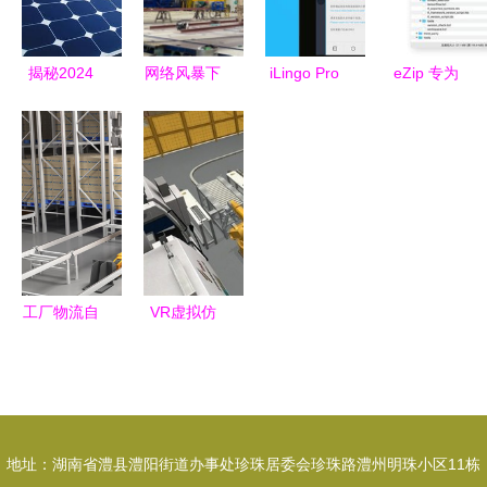
西饼连锁门
店高效运营
揭秘2024
网络风暴下
iLingo Pro
eZip 专为
PVC大涨的
的钢铁脊梁
翻译官 多
macOS打
核心驱动与
美国造船厂
语言智能翻
造的免费压
光伏EVA未
遭受勒索软
译，免费下
缩解压缩利
来几年的机
件攻击导致
载开启无界
器
遇
船舰交付延
沟通
期
工厂物流自
VR虚拟仿
动化的新选
真实训软件
择 中科微
定制开发费
至打造智能
用为什么比
仓储仓配一
其他软件开
地址：湖南省澧县澧阳街道办事处珍珠居委会珍珠路澧州明珠小区11栋
体化支撑软
发更高？