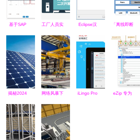
基于SAP
工厂人员实
Eclipse汉
「离线即断
ERP的烘焙
时定位系统
化教程 轻
联」这堵
行业信息化
关键支撑软
松实现中文
墙，Briar靠
解决方案
件的架构设
界面与常见
Tor凿开了
华智软件如
计与实践
开发工具汉
一道缝隙
何支撑面包
化指南
西饼连锁门
店高效运营
揭秘2024
网络风暴下
iLingo Pro
eZip 专为
PVC大涨的
的钢铁脊梁
翻译官 多
macOS打
核心驱动与
美国造船厂
语言智能翻
造的免费压
光伏EVA未
遭受勒索软
译，免费下
缩解压缩利
来几年的机
件攻击导致
载开启无界
器