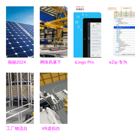
ERP的烘焙
时定位系统
化教程 轻
联」这堵
行业信息化
关键支撑软
松实现中文
墙，Briar靠
解决方案
件的架构设
界面与常见
Tor凿开了
华智软件如
计与实践
开发工具汉
一道缝隙
何支撑面包
化指南
西饼连锁门
店高效运营
揭秘2024
网络风暴下
iLingo Pro
eZip 专为
PVC大涨的
的钢铁脊梁
翻译官 多
macOS打
核心驱动与
美国造船厂
语言智能翻
造的免费压
光伏EVA未
遭受勒索软
译，免费下
缩解压缩利
来几年的机
件攻击导致
载开启无界
器
遇
船舰交付延
沟通
期
工厂物流自
VR虚拟仿